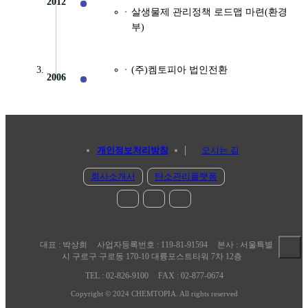
2012
살생물제 관리정책 로드맵 마련(환경
부)
(주)켐토피아 법인전환
2006
개인정보처리방침
오시는 길
회사소개서
탄소관리플랫폼
대표 : 박상희
사업자등록번호 : 119-81-91594
본사 : 서울특별
시 구로구 구로동 170-10 대륭포스트타워 7차 12층
TEL : 02-826-9100
FAX : 02-877-0674
Copyright © 2024 CHEMTOPIA. All rights reserved