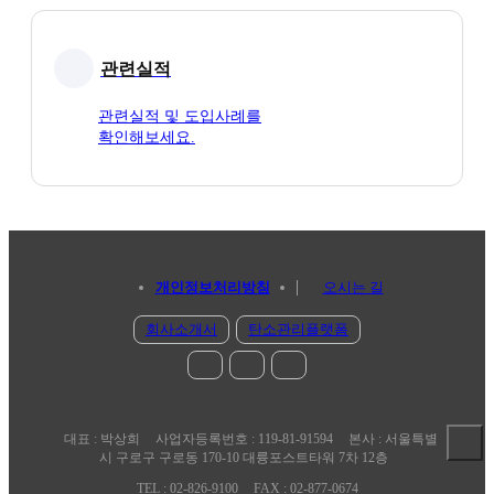
관련실적
관련실적 및 도입사례를
확인해보세요.
개인정보처리방침
오시는 길
회사소개서
탄소관리플랫폼
대표 : 박상희
사업자등록번호 : 119-81-91594
본사 : 서울특별
시 구로구 구로동 170-10 대륭포스트타워 7차 12층
TEL : 02-826-9100
FAX : 02-877-0674