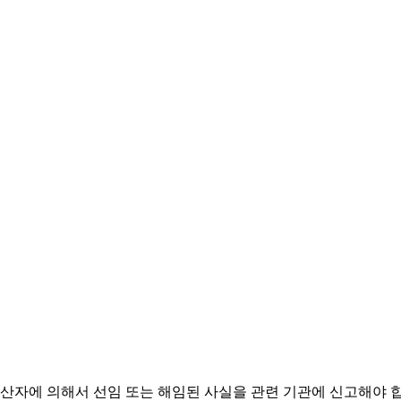
상,
(Opt-Out)
자체 LOA SHOP 운영
시험자료 생산 및
등록서류 자료보
하위사용자 용도조사
(CBI Applicati
산자에 의해서 선임 또는 해임된 사실을 관련 기관에 신고해야 합