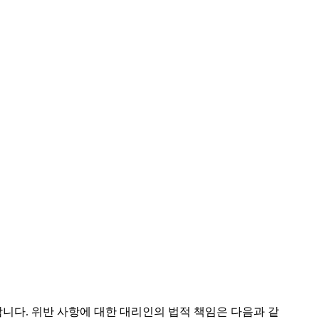
사용동의
중점관리물질 함유제품
호신청
신고,
on)
중점관리물질의 정보제
공
니다. 위반 사항에 대한 대리인의 법적 책임은 다음과 같