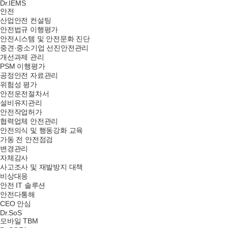
Dr.IEMS
안전
산업안전 컨설팅
안전법규 이행평가
안전시스템 및 안전문화 진단
중견·중소기업 선진안전관리
개선과제 관리
PSM 이행평가
공정안전 자료관리
위험성 평가
안전운전절차서
설비유지관리
안전작업허가
협력업체 안전관리
안전의식 및 행동강화 교육
가동 전 안전점검
변경관리
자체감사
사고조사 및 재발방지 대책
비상대응
안전 IT 솔루션
안전다통해
CEO 안심
Dr.SoS
모바일 TBM