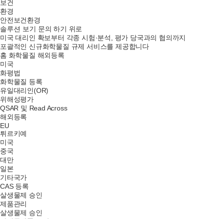
보건
환경
안전보건환경
문의 하기
위로
솔루션 보기
미국
대리인 확보부터 각종 시험·분석, 평가 당국과의 협의까지
포괄적인 신규화학물질 규제 서비스를 제공합니다
홈
화학물질
해외등록
미국
화평법
화학물질 등록
유일대리인(OR)
위해성평가
QSAR 및 Read Across
해외등록
EU
튀르키예
미국
중국
대만
일본
기타국가
CAS 등록
살생물제 승인
제품관리
살생물제 승인