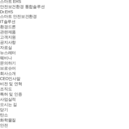
스마트 EHS
안전보건환경 통합솔루션
Dr.EHS
스마트 안전보건환경
IT솔루션
환경드론
관련제품
고객지원
공지사항
자료실
뉴스레터
웨비나
문의하기
브로슈어
회사소개
CEO인사말
비전 및 연혁
조직도
특허 및 인증
사업실적
오시는 길
닫기
탄소
화학물질
안전