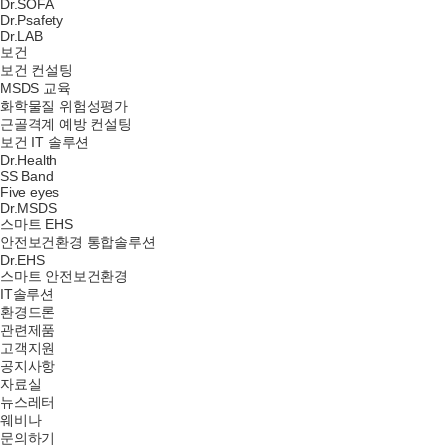
Dr.SOFA
Dr.Psafety
Dr.LAB
보건
보건 컨설팅
MSDS 교육
화학물질 위험성평가
근골격계 예방 컨설팅
보건 IT 솔루션
Dr.Health
SS Band
Five eyes
Dr.MSDS
스마트 EHS
안전보건환경 통합솔루션
Dr.EHS
스마트 안전보건환경
IT솔루션
환경드론
관련제품
고객지원
공지사항
자료실
뉴스레터
웨비나
문의하기