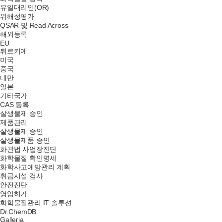
유일대리인(OR)
위해성평가
QSAR 및 Read Across
해외등록
EU
튀르키예
미국
중국
대만
일본
기타국가
CAS 등록
살생물제 승인
제품관리
살생물제 승인
살생물제품 승인
화관법 사업장진단
화학물질 확인명세
화학사고예방관리 계획
취급시설 검사
안전진단
영업허가
화학물질관리 IT 솔루션
Dr.ChemDB
Galleria