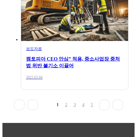
보도자료
켐토피아 CEO 안심” 적용, 중소사업장 중처
법 위반 불기소 이끌어
2025.03.04
1
2
3
4
5