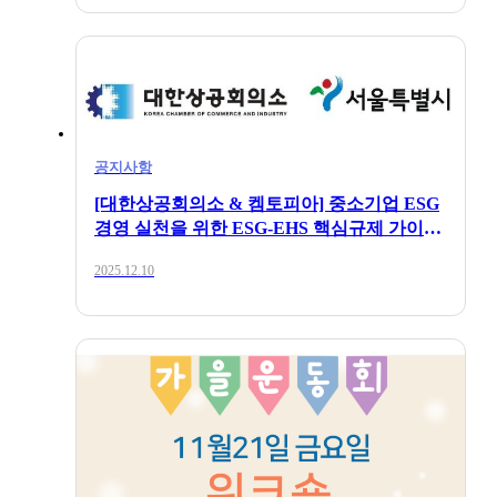
공지사항
2025.11.18
[대한상공회의소 & 켐토피아] 중소기업 ESG
보도자료
경영 실천을 위한 ESG-EHS 핵심규제 가이드
북 발간
켐토피아, 외국인근로자를 위한 AI기반 실
2025.12.10
시간 통·번역 안전 플랫폼 런칭