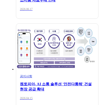
소시움 자료구매 안내
공지사항
2026.06.17
[대한상공회의소 & 켐토피아] 중소기업
ESG경영 실천을 위한 ESG-EHS 핵심규제
가이드북 발간
2025.12.10
공지사항
공지사항
켐토피아, AI 소통 솔루션 '안전다통해' 건설
2025 하반기 워크숍 휴무안내
현장 공급 확대
2026.04.15