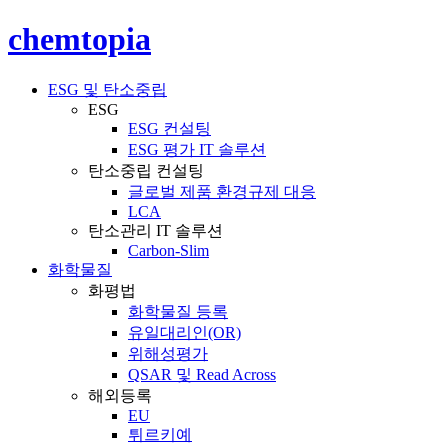
chemtopia
ESG 및 탄소중립
ESG
ESG 컨설팅
ESG 평가 IT 솔루션
탄소중립 컨설팅
글로벌 제품 환경규제 대응
LCA
탄소관리 IT 솔루션
Carbon-Slim
화학물질
화평법
화학물질 등록
유일대리인(OR)
위해성평가
QSAR 및 Read Across
해외등록
EU
튀르키예