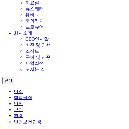
자료실
뉴스레터
웨비나
문의하기
브로슈어
회사소개
CEO인사말
비전 및 연혁
조직도
특허 및 인증
사업실적
오시는 길
닫기
탄소
화학물질
안전
보건
환경
안전보건환경