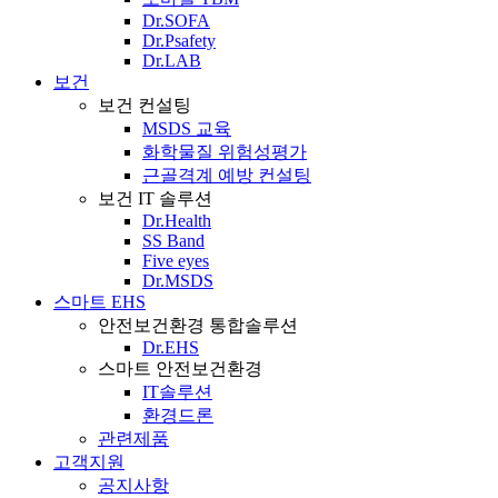
Dr.SOFA
Dr.Psafety
Dr.LAB
보건
보건 컨설팅
MSDS 교육
화학물질 위험성평가
근골격계 예방 컨설팅
보건 IT 솔루션
Dr.Health
SS Band
Five eyes
Dr.MSDS
스마트 EHS
안전보건환경 통합솔루션
Dr.EHS
스마트 안전보건환경
IT솔루션
환경드론
관련제품
고객지원
공지사항