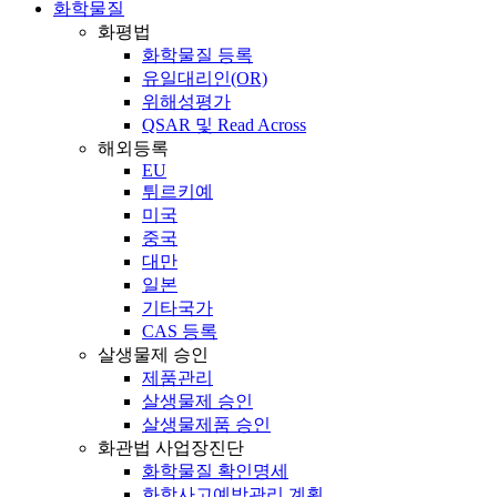
화학물질
화평법
화학물질 등록
유일대리인(OR)
위해성평가
QSAR 및 Read Across
해외등록
EU
튀르키예
미국
중국
대만
일본
기타국가
CAS 등록
살생물제 승인
제품관리
살생물제 승인
살생물제품 승인
화관법 사업장진단
화학물질 확인명세
화학사고예방관리 계획