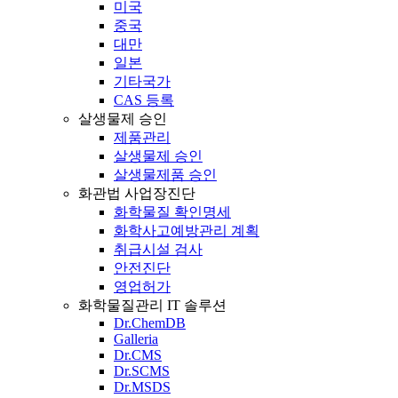
미국
중국
대만
일본
기타국가
CAS 등록
살생물제 승인
제품관리
살생물제 승인
살생물제품 승인
화관법 사업장진단
화학물질 확인명세
화학사고예방관리 계획
취급시설 검사
안전진단
영업허가
화학물질관리 IT 솔루션
Dr.ChemDB
Galleria
Dr.CMS
Dr.SCMS
Dr.MSDS