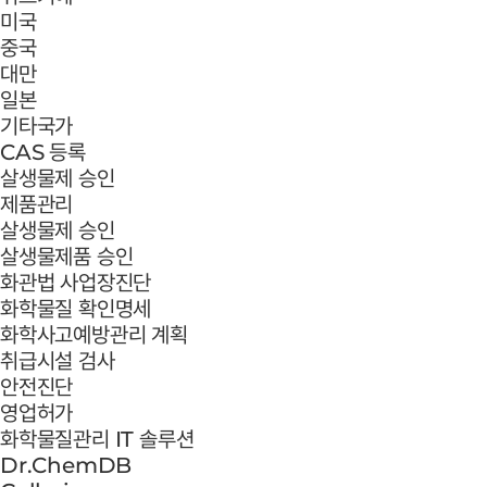
미국
중국
대만
일본
기타국가
CAS 등록
살생물제 승인
제품관리
살생물제 승인
살생물제품 승인
화관법 사업장진단
화학물질 확인명세
화학사고예방관리 계획
취급시설 검사
안전진단
영업허가
화학물질관리 IT 솔루션
Dr.ChemDB