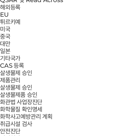
해외등록
EU
튀르키예
미국
중국
대만
일본
기타국가
CAS 등록
살생물제 승인
제품관리
살생물제 승인
살생물제품 승인
화관법 사업장진단
화학물질 확인명세
화학사고예방관리 계획
취급시설 검사
안전진단