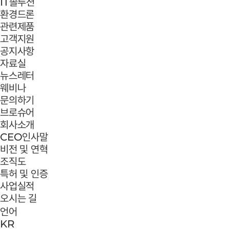
IT솔루션
환경드론
관련제품
고객지원
공지사항
자료실
뉴스레터
웨비나
문의하기
브로슈어
회사소개
CEO인사말
비전 및 연혁
조직도
특허 및 인증
사업실적
오시는 길
언어
KR