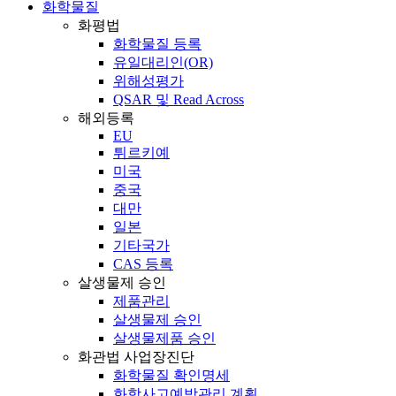
화학물질
화평법
화학물질 등록
유일대리인(OR)
위해성평가
QSAR 및 Read Across
해외등록
EU
튀르키예
미국
중국
대만
일본
기타국가
CAS 등록
살생물제 승인
제품관리
살생물제 승인
살생물제품 승인
화관법 사업장진단
화학물질 확인명세
화학사고예방관리 계획