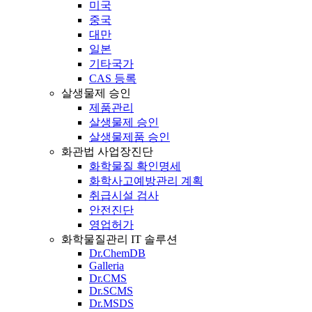
미국
중국
대만
일본
기타국가
CAS 등록
살생물제 승인
제품관리
살생물제 승인
살생물제품 승인
화관법 사업장진단
화학물질 확인명세
화학사고예방관리 계획
취급시설 검사
안전진단
영업허가
화학물질관리 IT 솔루션
Dr.ChemDB
Galleria
Dr.CMS
Dr.SCMS
Dr.MSDS