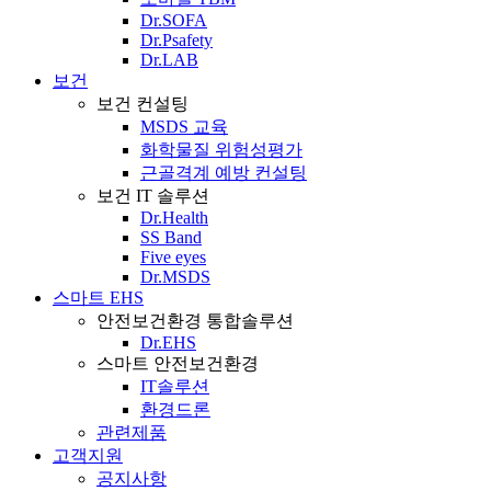
Dr.SOFA
Dr.Psafety
Dr.LAB
보건
보건 컨설팅
MSDS 교육
화학물질 위험성평가
근골격계 예방 컨설팅
보건 IT 솔루션
Dr.Health
SS Band
Five eyes
Dr.MSDS
스마트 EHS
안전보건환경 통합솔루션
Dr.EHS
스마트 안전보건환경
IT솔루션
환경드론
관련제품
고객지원
공지사항