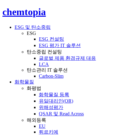
chemtopia
ESG 및 탄소중립
ESG
ESG 컨설팅
ESG 평가 IT 솔루션
탄소중립 컨설팅
글로벌 제품 환경규제 대응
LCA
탄소관리 IT 솔루션
Carbon-Slim
화학물질
화평법
화학물질 등록
유일대리인(OR)
위해성평가
QSAR 및 Read Across
해외등록
EU
튀르키예