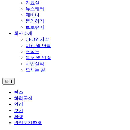
자료실
뉴스레터
웨비나
문의하기
브로슈어
회사소개
CEO인사말
비전 및 연혁
조직도
특허 및 인증
사업실적
오시는 길
닫기
탄소
화학물질
안전
보건
환경
안전보건환경