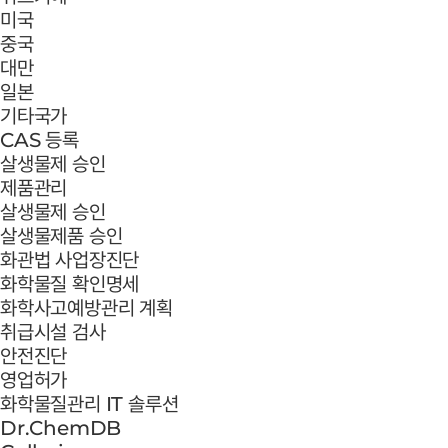
미국
중국
대만
일본
기타국가
CAS 등록
살생물제 승인
제품관리
살생물제 승인
살생물제품 승인
화관법 사업장진단
화학물질 확인명세
화학사고예방관리 계획
취급시설 검사
안전진단
영업허가
화학물질관리 IT 솔루션
Dr.ChemDB