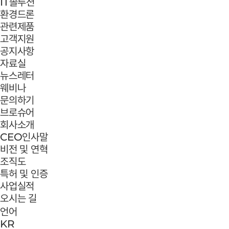
IT솔루션
환경드론
관련제품
고객지원
공지사항
자료실
뉴스레터
웨비나
문의하기
브로슈어
회사소개
CEO인사말
비전 및 연혁
조직도
특허 및 인증
사업실적
오시는 길
언어
KR