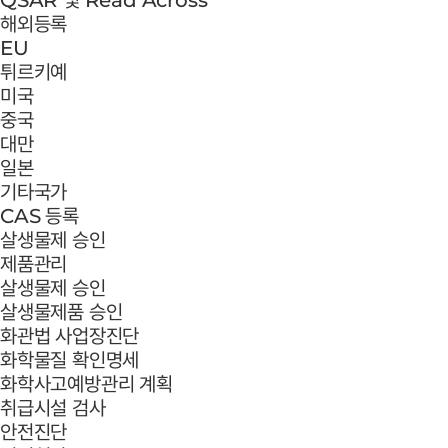
해외등록
EU
튀르키예
미국
중국
대만
일본
기타국가
CAS 등록
살생물제 승인
제품관리
살생물제 승인
살생물제품 승인
화관법 사업장진단
화학물질 확인명세
화학사고예방관리 계획
취급시설 검사
안전진단