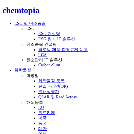
chemtopia
ESG 및 탄소중립
ESG
ESG 컨설팅
ESG 평가 IT 솔루션
탄소중립 컨설팅
글로벌 제품 환경규제 대응
LCA
탄소관리 IT 솔루션
Carbon-Slim
화학물질
화평법
화학물질 등록
유일대리인(OR)
위해성평가
QSAR 및 Read Across
해외등록
EU
튀르키예
미국
중국
대만