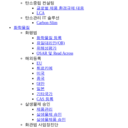
탄소중립 컨설팅
글로벌 제품 환경규제 대응
LCA
탄소관리 IT 솔루션
Carbon-Slim
화학물질
화평법
화학물질 등록
유일대리인(OR)
위해성평가
QSAR 및 Read Across
해외등록
EU
튀르키예
미국
중국
대만
일본
기타국가
CAS 등록
살생물제 승인
제품관리
살생물제 승인
살생물제품 승인
화관법 사업장진단