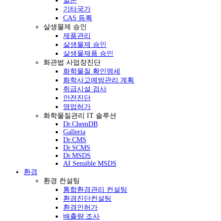
일본
기타국가
CAS 등록
살생물제 승인
제품관리
살생물제 승인
살생물제품 승인
화관법 사업장진단
화학물질 확인명세
화학사고예방관리 계획
취급시설 검사
안전진단
영업허가
화학물질관리 IT 솔루션
Dr.ChemDB
Galleria
Dr.CMS
Dr.SCMS
Dr.MSDS
AI Sensible MSDS
환경
환경 컨설팅
통합환경관리 컨설팅
환경진단컨설팅
환경인허가
배출량 조사