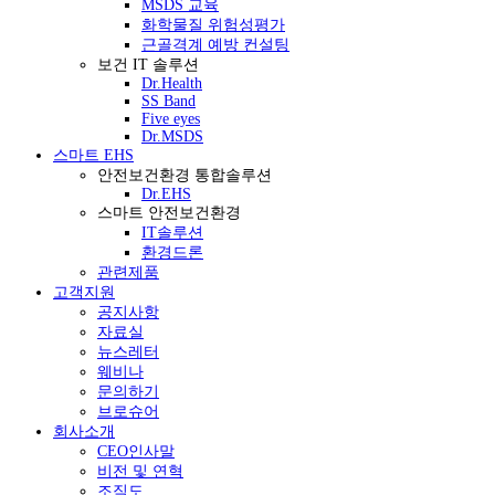
MSDS 교육
화학물질 위험성평가
근골격계 예방 컨설팅
보건 IT 솔루션
Dr.Health
SS Band
Five eyes
Dr.MSDS
스마트 EHS
안전보건환경 통합솔루션
Dr.EHS
스마트 안전보건환경
IT솔루션
환경드론
관련제품
고객지원
공지사항
자료실
뉴스레터
웨비나
문의하기
브로슈어
회사소개
CEO인사말
비전 및 연혁
조직도